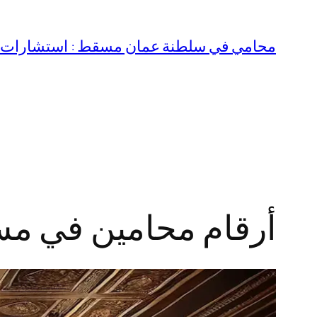
تخطى
إلى
محامي في سلطنة عمان مسقط : استشارات قا
المحتوى
أرقام محامين في م