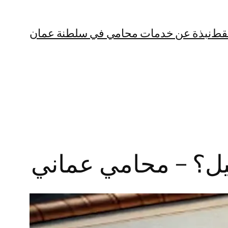
قط
نبذة عن خدمات محامي في سلطنة عمان
صيل؟ – محامي عماني